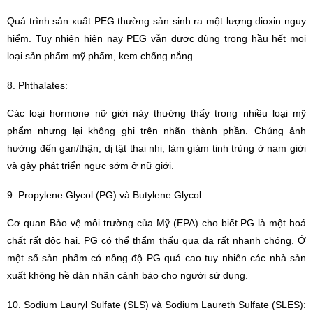
Quá trình sản xuất PEG thường sản sinh ra một lượng dioxin nguy
hiểm. Tuy nhiên hiện nay PEG vẫn được dùng trong hầu hết mọi
loại sản phẩm mỹ phẩm, kem chống nắng…
8. Phthalates:
Các loại hormone nữ giới này thường thấy trong nhiều loại mỹ
phẩm nhưng lại không ghi trên nhãn thành phần. Chúng ảnh
hưởng đến gan/thận, dị tật thai nhi, làm giảm tinh trùng ở nam giới
và gây phát triển ngực sớm ở nữ giới.
9. Propylene Glycol (PG) và Butylene Glycol:
Cơ quan Bảo vệ môi trường của Mỹ (EPA) cho biết PG là một hoá
chất rất độc hại. PG có thể thẩm thấu qua da rất nhanh chóng. Ở
một số sản phẩm có nồng độ PG quá cao tuy nhiên các nhà sản
xuất không hề dán nhãn cảnh báo cho người sử dụng.
10. Sodium Lauryl Sulfate (SLS) và Sodium Laureth Sulfate (SLES):