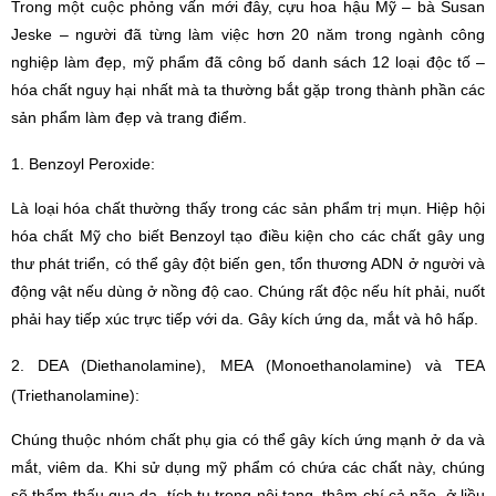
Trong một cuộc phỏng vấn mới đây, cựu hoa hậu Mỹ – bà Susan
Jeske – người đã từng làm việc hơn 20 năm trong ngành công
nghiệp làm đẹp, mỹ phẩm đã công bố danh sách 12 loại độc tố –
hóa chất nguy hại nhất mà ta thường bắt gặp trong thành phần các
sản phẩm làm đẹp và trang điểm.
1. Benzoyl Peroxide:
Là loại hóa chất thường thấy trong các sản phẩm trị mụn. Hiệp hội
hóa chất Mỹ cho biết Benzoyl tạo điều kiện cho các chất gây ung
thư phát triển, có thể gây đột biến gen, tổn thương ADN ở người và
động vật nếu dùng ở nồng độ cao. Chúng rất độc nếu hít phải, nuốt
phải hay tiếp xúc trực tiếp với da. Gây kích ứng da, mắt và hô hấp.
2. DEA (Diethanolamine), MEA (Monoethanolamine) và TEA
(Triethanolamine):
Chúng thuộc nhóm chất phụ gia có thể gây kích ứng mạnh ở da và
mắt, viêm da. Khi sử dụng mỹ phẩm có chứa các chất này, chúng
sẽ thẩm thấu qua da, tích tụ trong nội tạng, thậm chí cả não, ở liều