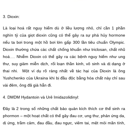
3. Dioxin:
Là loại hoá rất nguy hiểm dù ở liều lượng nhỏ, chỉ cần 1 phần
nghìn tỷ của giọt dioxin cũng có thể gây ra sự phá hủy hormone
nếu ta bơi trong một hồ bơi lớn gấp 300 lần tiêu chuẩn Olympic.
Dioxin thường chứa các chất chống khuẩn như triclosan, chất nhũ
hoá…. Nhiễm Dioxin có thể gây ra các bệnh nguy hiểm như ung
thư, suy giảm miễn dịch, rối loạn thần kinh, vô sinh và dị dạng ở
thai nhi. Một ví dụ rõ ràng nhất về tác hại của Dioxin là ông
Yushchenko của Ukraina khi bị đầu độc bằng hóa chất này chỉ sau
vài đêm, ông đã già hẳn đi.
4. DMDM Hydantoin và Urê Imidazolidinyl:
Đây là 2 trong số những chất bảo quản kích thích cơ thể sinh ra
phormon – một hoạt chất có thể gây đau cơ, ung thư, phản ứng da,
dị ứng, trầm cảm, đau đầu, đau ngực, viêm tai, mệt mỏi mãn tính,