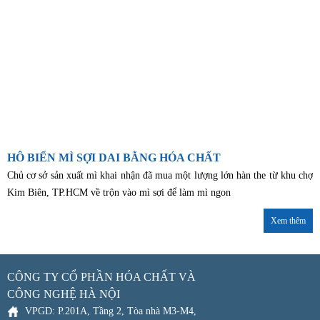
HÔ BIẾN MÌ SỢI DAI BẰNG HÓA CHẤT
Chủ cơ sở sản xuất mì khai nhận đã mua một lượng lớn hàn the từ khu chợ
Kim Biên, TP.HCM về trộn vào mì sợi để làm mì ngon
Xem thêm
CÔNG TY CỔ PHẦN HÓA CHẤT VÀ
CÔNG NGHỆ HÀ NỘI
VPGD: P.201A, Tầng 2, Tòa nhà M3-M4,