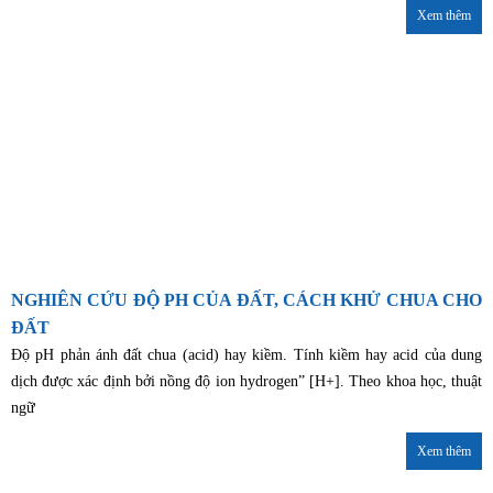
Xem thêm
NGHIÊN CỨU ĐỘ PH CỦA ĐẤT, CÁCH KHỬ CHUA CHO
ĐẤT
Độ pH phản ánh đất chua (acid) hay kiềm. Tính kiềm hay acid của dung
dịch được xác định bởi nồng độ ion hydrogen” [H+]. Theo khoa học, thuật
ngữ
Xem thêm