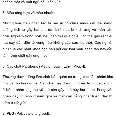
chóng mặt và mất ngủ nếu tiếp xúc.
5. Màu tổng hợp và màu nhuộm:
Những loại màu nhân tạo từ hắc ín có chứa muối kim loại nặng,
chúng tích tụ gây hại cho da, khiến da bị kích ứng và mẫn cảm
hơn. Nghiêm trọng hơn, nếu hấp thu quá nhiều, có thể gây ra thiếu
hụt oxy dẫn đến tử vong nếu không cấp cứu kịp thời. Các nghiên
cứu của các nahf khoa học hầu hết các loại màu nhân tạo này đều
là những chất gây ung thư.
6. Các chất Parabens (Methyl, Butyl, Ethyl, Propyl):
Thường được dùng làm chất bảo quản có trong các sản phẩm khử
mùi và mồ hôi cơ thể. Các chất này được tìm thấy trong các khối u
ở bệnh nhân ung thư vú, nó còn gây phá hủy hormone, là nguyên
nhân gây vô sinh ở nam giới và mất cân bằng phát triển, dậy thì
sớm ở nữ giới.
7. PEG (Polyethylene glycol):