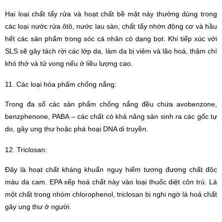
Hai loại chất tẩy rửa và hoạt chất bề mặt này thường dùng trong
các loại nước rửa ôtô, nước lau sàn, chất tẩy nhờn động cơ và hầu
hết các sản phẩm trong sóc cá nhân có dạng bọt. Khi tiếp xúc với
SLS sẽ gây tách rời các lớp da, làm da bị viêm và lão hoá, thậm chí
khó thở và tử vong nếu ở liều lượng cao.
11. Các loại hóa phẩm chống nắng:
Trong đa số các sản phẩm chống nắng đều chứa avobenzone,
benzphenone, PABA – các chất có khả năng sản sinh ra các gốc tự
do, gây ung thư hoặc phá hoại DNA di truyền.
12. Triclosan:
Đây là hoạt chất kháng khuẩn nguy hiểm tương đương chất độc
màu da cam. EPA xếp hoá chất này vào loại thuốc diệt côn trù. Là
một chất trong nhóm chlorophenol, triclosan bị nghi ngờ là hoá chất
gây ung thư ở người.