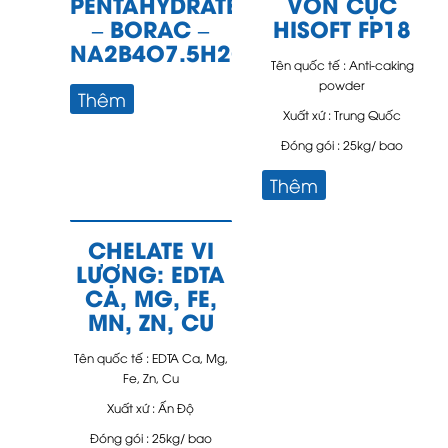
PENTAHYDRATE
VÓN CỤC
– BORAC –
HISOFT FP18
NA2B4O7.5H2O
Tên quốc tế : Anti-caking
powder
Thêm
Xuất xứ : Trung Quốc
Đóng gói : 25kg/ bao
Thêm
CHELATE VI
LƯỢNG: EDTA
CA, MG, FE,
MN, ZN, CU
Tên quốc tế : EDTA Ca, Mg,
Fe, Zn, Cu
Xuất xứ : Ấn Độ
Đóng gói : 25kg/ bao