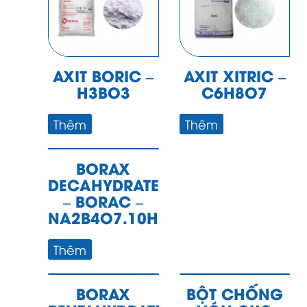
AXIT BORIC –
AXIT XITRIC –
H3BO3
C6H8O7
Thêm
Thêm
BORAX
DECAHYDRATE
– BORAC –
NA2B4O7.10H2O
Thêm
BORAX
BỘT CHỐNG