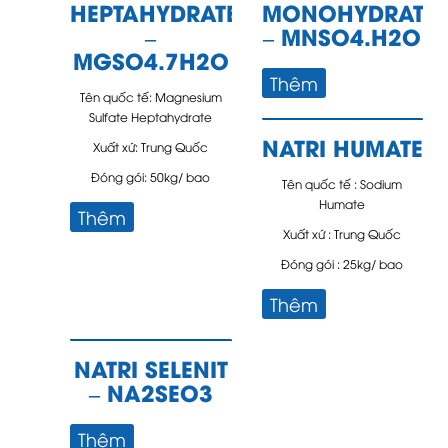
HEPTAHYDRATE
MONOHYDRATE
–
– MNSO4.H2O
MGSO4.7H2O
Thêm
Tên quốc tế: Magnesium
Sulfate Heptahydrate
NATRI HUMATE
Xuất xứ: Trung Quốc
Đóng gói: 50kg/ bao
Tên quốc tế : Sodium
Humate
Thêm
Xuất xứ : Trung Quốc
Đóng gói : 25kg/ bao
Thêm
NATRI SELENIT
– NA2SEO3
Thêm