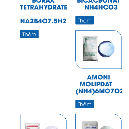
TETRAHYDRATE
– NH4HCO3
–
NA2B4O7.5H2O
Thêm
Thêm
AMONI
MOLIPDAT –
(NH4)6MO7O24
Thêm