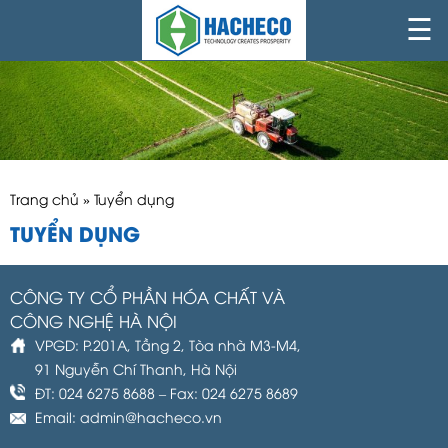
☰
Trang chủ
»
Tuyển dụng
TUYỂN DỤNG
CÔNG TY CỔ PHẦN HÓA CHẤT VÀ
CÔNG NGHỆ HÀ NỘI
VPGD: P.201A, Tầng 2, Tòa nhà M3-M4,
91 Nguyễn Chí Thanh, Hà Nội
ĐT: 024 6275 8688 – Fax: 024 6275 8689
Email: admin@hacheco.vn