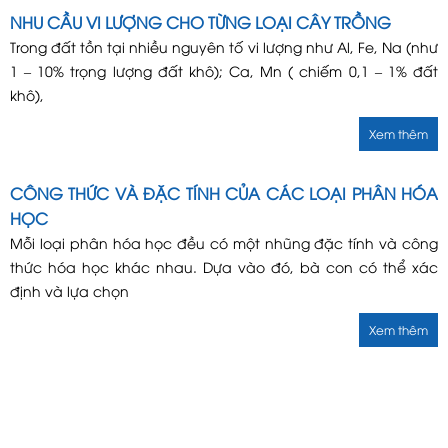
NHU CẦU VI LƯỢNG CHO TỪNG LOẠI CÂY TRỒNG
Trong đất tồn tại nhiều nguyên tố vi lượng như Al, Fe, Na (như
1 – 10% trọng lượng đất khô); Ca, Mn ( chiếm 0,1 – 1% đất
khô),
Xem thêm
CÔNG THỨC VÀ ĐẶC TÍNH CỦA CÁC LOẠI PHÂN HÓA
HỌC
Mỗi loại phân hóa học đều có một nhũng đặc tính và công
thức hóa học khác nhau. Dựa vào đó, bà con có thể xác
định và lựa chọn
Xem thêm