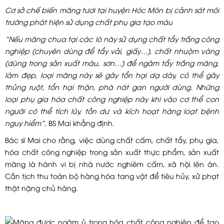
Cơ sở chế biến măng tươi tại huyện Hóc Môn bị cảnh sát môi
trường phát hiện sử dụng chất phụ gia tạo màu
“Nếu măng chua tại các lò này sử dụng chất tẩy trắng công
nghiệp (chuyên dùng để tẩy vải, giấy…), chất nhuộm vàng
(dùng trong sản xuất màu, sơn…) để ngâm tẩy trắng măng,
làm đẹp, loại măng này sẽ gây tổn hại dạ dày, có thể gây
thủng ruột, tổn hại thận, phá nát gan người dùng. Những
loại phụ gia hóa chất công nghiệp này khi vào cơ thể con
người có thể tích lũy, tồn dư và kích hoạt hàng loạt bệnh
nguy hiểm”
, BS Mai khẳng định.
Bác sĩ Mai cho rằng, việc dùng chất cấm, chất tẩy, phụ gia,
hóa chất công nghiệp trong sản xuất thực phẩm, sản xuất
măng là hành vi bị nhà nước nghiêm cấm, xã hội lên án.
Cần tịch thu toàn bộ hàng hóa tang vật để tiêu hủy, xử phạt
thật nặng chủ hàng.