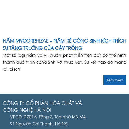
NẤM MYCORRHIZAE – NẤM RỄ CỘNG SINH KÍCH THÍCH
SỰ TĂNG TRƯỞNG CỦA CÂY TRỒNG
Một số loại nấm và vi khuẩn phát triển trên đất có thể hình
thành quá trình cộng sinh với thực vật. Sự kết hợp đó mang
lại lợi ích
Xem thêm
CÔNG TY CỔ PHẦN HÓA CHẤT VÀ
CÔNG NGHỆ HÀ NỘI
VPGD: P.201A, Tầng 2, Tòa nhà M3-M4,
91 Nguyễn Chí Thanh, Hà Nội