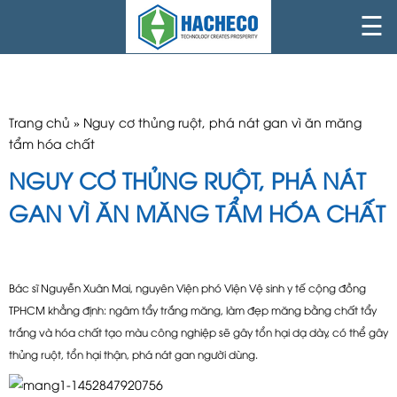
☰
Trang chủ
»
Nguy cơ thủng ruột, phá nát gan vì ăn măng
tẩm hóa chất
NGUY CƠ THỦNG RUỘT, PHÁ NÁT
GAN VÌ ĂN MĂNG TẨM HÓA CHẤT
Bác sĩ Nguyễn Xuân Mai, nguyên Viện phó Viện Vệ sinh y tế cộng đồng
TPHCM khẳng định: ngâm tẩy trắng măng, làm đẹp măng bằng chất tẩy
trắng và hóa chất tạo màu công nghiệp sẽ gây tổn hại dạ dày, có thể gây
thủng ruột, tổn hại thận, phá nát gan người dùng.