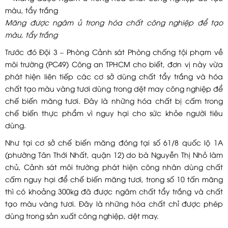
Măng được ngâm ủ trong hóa chất công nghiệp để tạo
màu, tẩy trắng
Trước đó Đội 3 – Phòng Cảnh sát Phòng chống tội phạm về
môi trường (PC49) Công an TPHCM cho biết, đơn vị này vừa
phát hiện liên tiếp các cơ sở dùng chất tẩy trắng và hóa
chất tạo màu vàng tươi dùng trong dệt may công nghiệp để
chế biến măng tươi. Đây là những hóa chất bị cấm trong
chế biến thực phẩm vì nguy hại cho sức khỏe người tiêu
dùng.
Như tại cơ sở chế biến măng đóng tại số 61/8 quốc lộ 1A
(phường Tân Thới Nhất, quận 12) do bà Nguyễn Thị Nhỏ làm
chủ, Cảnh sát môi trường phát hiện công nhân dùng chất
cấm nguy hại để chế biến măng tươi, trong số 10 tấn măng
thì có khoảng 300kg đã được ngâm chất tẩy trắng và chất
tạo màu vàng tươi. Đây là những hóa chất chỉ được phép
dùng trong sản xuất công nghiệp, dệt may.