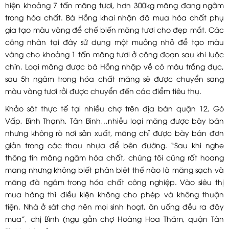
hiện khoảng 7 tấn măng tươi, hơn 300kg măng đang ngâm
trong hóa chất. Bà Hồng khai nhận đã mua hóa chất phụ
gia tạo màu vàng để chế biến măng tươi cho đẹp mắt. Các
công nhân tại đây sử dụng một muỗng nhỏ để tạo màu
vàng cho khoảng 1 tấn măng tươi ở công đoạn sau khi luộc
chín. Loại măng được bà Hồng nhập về có màu trắng đục,
sau 5h ngâm trong hóa chất măng sẽ được chuyển sang
màu vàng tươi rồi được chuyển đến các điểm tiêu thụ.
Khảo sát thực tế tại nhiều chợ trên địa bàn quận 12, Gò
Vấp, Bình Thạnh, Tân Bình…nhiều loại măng được bày bán
nhưng không rõ nơi sản xuất, măng chỉ được bày bán đơn
giản trong các thau nhựa để bên đường. “Sau khi nghe
thông tin măng ngâm hóa chất, chúng tôi cũng rất hoang
mang nhưng không biết phân biệt thế nào là măng sạch và
măng đã ngâm trong hóa chất công nghiệp. Vào siêu thị
mua hàng thì điều kiện không cho phép và không thuận
tiện. Nhà ở sát chợ nên mọi sinh hoạt, ăn uống đều ra đây
mua”, chị Bình (ngụ gần chợ Hoàng Hoa Thám, quận Tân