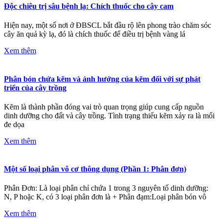
Độc chiêu trị sâu bệnh lạ: Chích thuốc cho cây cam
Hiện nay, một số nơi ở ĐBSCL bắt đầu rộ lên phong trào chăm sóc
cây ăn quả kỳ lạ, đó là chích thuốc để điều trị bệnh vàng lá
Xem thêm
Phân bón chứa kẽm và ảnh hưởng của kẽm đối với sự phát
triển của cây trồng
Kẽm là thành phần đóng vai trò quan trọng giúp cung cấp nguồn
dinh dưỡng cho đất và cây trồng. Tình trạng thiếu kẽm xảy ra là mối
đe dọa
Xem thêm
Một số loại phân vô cơ thông dụng (Phần 1: Phân đơn)
Phân Đơn: Là loại phân chỉ chứa 1 trong 3 nguyên tố dinh dưỡng:
N, P hoặc K, có 3 loại phân đơn là + Phân đạm:Loại phân bón vô
Xem thêm