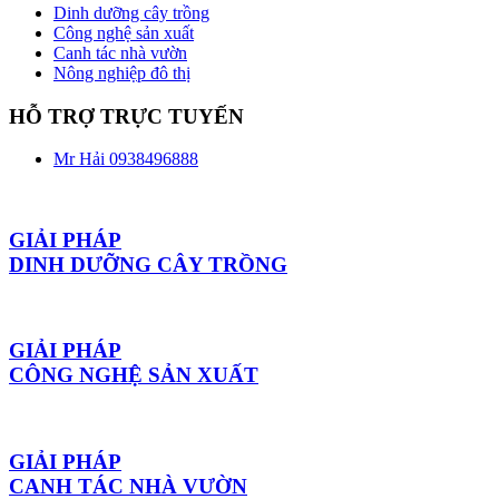
Dinh dưỡng cây trồng
Công nghệ sản xuất
Canh tác nhà vườn
Nông nghiệp đô thị
HỖ TRỢ TRỰC TUYẾN
Mr Hải 0938496888
GIẢI PHÁP
DINH DƯỠNG CÂY TRỒNG
GIẢI PHÁP
CÔNG NGHỆ SẢN XUẤT
GIẢI PHÁP
CANH TÁC NHÀ VƯỜN