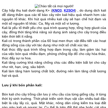
Cây hấp thụ kali dưới dạng K+ (
KNO3
,
K2SO4
) , do dung dịch kali
dễ dàng thấm qua các tế bào cây nên kali hiệu quả nhanh hơn các
nguyên tố khác. Khi hút quá nhiều kali cây sẽ hạn chế hút đạm và
một số nguyên tố khác: Ca, Mg và một số vi lượng.
Kali là yếu tố thiết yếu cho quá trình quang hợp, tổng hợp gluxit của
cây, đồng thời tăng khả năng sử dụng ánh sáng cho cây trong điều
kiện thời tiết ít nắng.
Kali có trong thành phần của 60 loại men thực vật điều tiết các hoạt
động sống của cây với tác dụng như một số chất xúc tác.
Kali thúc đẩy quá trình tổng hợp đạm trong cây, làm giảm tác hại
của việc bón quá nhiều đạm, phòng chống lốp đổ cho cây hòa thảo,
thúc đẩy sự ra hoa.
Kali tăng cường khả năng chống chịu các điều kiện bất lợi cho cây
như rét, hạn, úng, sâu bệnh.
Kali làm tăng hàm lượng chất bột, đường nên làm tăng chất lượng
hạt và quả.
Lưu ý khi bón phân kali:
Bón kali cho cây trồng cần lưu ý nhu cầu của từng giống cây, ở từng
thời kỳ sinh trưởng. Thời phát triển sinh thực vật cần nhiều kali đặc
biệt là cây lấy củ, quả. Mặt khác, nông dân cũng kiểm tra loại đất
nào giàu kali và ngược lại. Cụ thể là trên đất thịt nhẹ hoặc cát pha