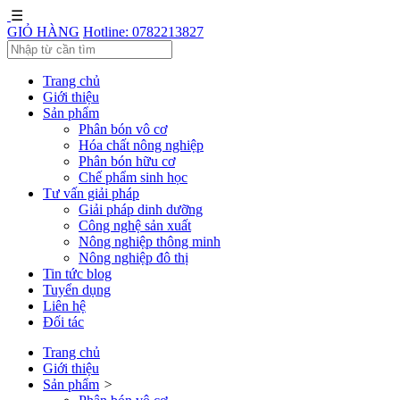
☰
GIỎ HÀNG
Hotline: 0782213827
Trang chủ
Giới thiệu
Sản phẩm
Phân bón vô cơ
Hóa chất nông nghiệp
Phân bón hữu cơ
Chế phẩm sinh học
Tư vấn giải pháp
Giải pháp dinh dưỡng
Công nghệ sản xuất
Nông nghiệp thông minh
Nông nghiệp đô thị
Tin tức blog
Tuyển dụng
Liên hệ
Đối tác
Trang chủ
Giới thiệu
Sản phẩm
˃