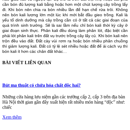
cần bón đủ lượng kali bằng hoặc hơn một chút lượng cây trồng lấy
đi. Khi bón nên chia ra bón nhiều lần để hạn chế rửa trôi. Không
nên bón kali lượng lớn một lúc khi mới bắt đầu gieo trồng. Kali là
yếu tố dinh dưỡng mà cây trồng cần có ở tất cả các giai đoạn của
quá trình sinh trưởng. Sẽ là sai lầm nếu chỉ bón kali thời kỳ cây ở
giai đoạn sinh thực. Phân kali đều dùng làm phân lót, đặc biệt cần
phải lót phân kali trên đất vụ trước trồng cây lấy củ. Khi bón kali nên
trộn đều vào đất. Đất cày vùi rơm rạ hoặc bón nhiều phân chuồng
thì giảm lượng kali. Đất có tỷ lệ sét nhiều hoặc đất để ải cách vụ thì
bón kali ít hơn các chân đất khác…
BÀI VIẾT LIÊN QUAN
Bút ma thuật có chứa hóa chất độc hại?
Những cửa hàng lưu niệm gần các trường cấp 2, cấp 3 trên địa bàn
Hà Nội thời gian gần đây xuất hiện rất nhiều món hàng “độc” như:
chiếc
Xem thêm