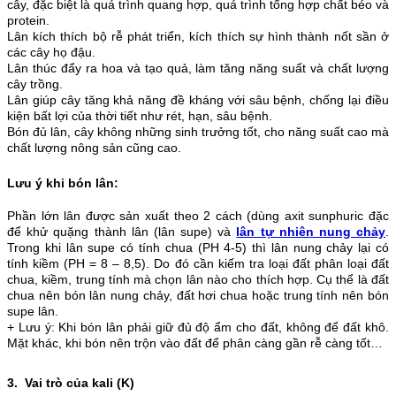
cây, đặc biệt là quá trình quang hợp, quá trình tổng hợp chất béo và
protein.
Lân kích thích bộ rễ phát triển, kích thích sự hình thành nốt sần ở
các cây họ đậu.
Lân thúc đẩy ra hoa và tạo quả, làm tăng năng suất và chất lượng
cây trồng.
Lân giúp cây tăng khả năng đề kháng với sâu bệnh, chống lại điều
kiện bất lợi của thời tiết như rét, hạn, sâu bệnh.
Bón đủ lân, cây không những sinh trưởng tốt, cho năng suất cao mà
chất lượng nông sản cũng cao.
Lưu ý khi bón lân:
Phần lớn lân được sản xuất theo 2 cách (dùng axit sunphuric đặc
để khử quặng thành lân (lân supe) và
lân tự nhiên nung chảy
.
Trong khi lân supe có tính chua (PH 4-5) thì lân nung chảy lại có
tính kiềm (PH = 8 – 8,5). Do đó cần kiếm tra loại đất phân loại đất
chua, kiềm, trung tính mà chọn lân nào cho thích hợp. Cụ thể là đất
chua nên bón lân nung chảy, đất hơi chua hoặc trung tính nên bón
supe lân.
+ Lưu ý: Khi bón lân phải giữ đủ độ ẩm cho đất, không để đất khô.
Mặt khác, khi bón nên trộn vào đất để phân càng gần rễ càng tốt…
3. Vai trò của kali (K)