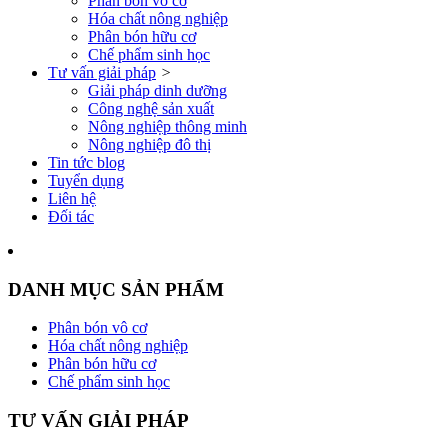
Phân bón vô cơ
Hóa chất nông nghiệp
Phân bón hữu cơ
Chế phẩm sinh học
Tư vấn giải pháp
˃
Giải pháp dinh dưỡng
Công nghệ sản xuất
Nông nghiệp thông minh
Nông nghiệp đô thị
Tin tức blog
Tuyển dụng
Liên hệ
Đối tác
DANH MỤC SẢN PHẨM
Phân bón vô cơ
Hóa chất nông nghiệp
Phân bón hữu cơ
Chế phẩm sinh học
TƯ VẤN GIẢI PHÁP