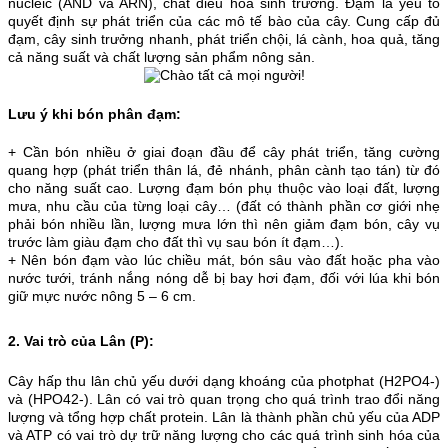
nucleic (AND và ARN), chất điều hòa sinh trưởng. Đạm là yếu tố
quyết định sự phát triển của các mô tế bào của cây. Cung cấp đủ
đạm, cây sinh trưởng nhanh, phát triển chội, lá cành, hoa quả, tăng
cả năng suất và chất lượng sản phẩm nông sản.
Lưu ý khi bón phân đạm:
+ Cần bón nhiều ở giai đoạn đầu để cây phát triển, tăng cường
quang hợp (phát triển thân lá, đẻ nhánh, phân cành tạo tán) từ đó
cho năng suất cao. Lượng đạm bón phụ thuộc vào loại đất, lượng
mưa, nhu cầu của từng loại cây… (đất có thành phần cơ giới nhẹ
phải bón nhiều lần, lượng mưa lớn thì nên giảm đạm bón, cây vụ
trước làm giàu đạm cho đất thì vụ sau bón ít đạm…).
+ Nên bón đạm vào lúc chiều mát, bón sâu vào đất hoặc pha vào
nước tưới, tránh nắng nóng dễ bị bay hơi đạm, đối với lúa khi bón
giữ mực nước nông 5 – 6 cm.
2. Vai trò của Lân (P):
Cây hấp thu lân chủ yếu dưới dạng khoáng của photphat (H2PO4-)
và (HPO42-). Lân có vai trò quan trọng cho quá trình trao đổi năng
lượng và tổng hợp chất protein. Lân là thành phần chủ yếu của ADP
và ATP có vai trò dự trữ năng lượng cho các quá trình sinh hóa của