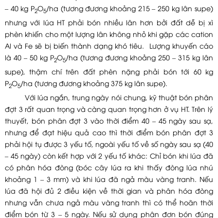
– 40 kg P
O
/ha (tương đương khoảng 215 – 250 kg lân supe)
2
5
nhưng với lúa HT phải bón nhiều lân hơn bởi đất dễ bị xì
phèn khiến cho một lượng lân không nhỏ khi gặp các cation
Al và Fe sẽ bị biến thành dạng khó tiêu. Lượng khuyến cáo
là 40 – 50 kg P
O
/ha (tương đương khoảng 250 – 315 kg lân
2
5
supe), thậm chí trên đất phèn nặng phải bón tới 60 kg
P
O
/ha (tương đương khoảng 375 kg lân supe).
2
5
Với lúa ngắn, trung ngày nói chung, kỹ thuật bón phân
đợt 3 rất quan trọng và càng quan trọng hơn ở vụ HT. Trên lý
thuyết, bón phân đợt 3 vào thời điểm 40 – 45 ngày sau sạ,
nhưng để đạt hiệu quả cao thì thời điểm bón phân đợt 3
phải hội tụ được 3 yếu tố, ngoài yếu tố về số ngày sau sạ (40
– 45 ngày) còn kết hợp với 2 yếu tố khác: Chỉ bón khi lúa đã
có phân hóa đòng (bóc cây lúa ra khi thấy đòng lúa nhú
khoảng 1 – 3 mm) và khi lúa đã ngả màu vàng tranh. Nếu
lúa đã hội đủ 2 điều kiện về thời gian và phân hóa đòng
nhưng vẫn chưa ngả màu vàng tranh thì có thể hoãn thời
điểm bón từ 3 – 5 ngày. Nếu sử dụng phân đơn bón đúng