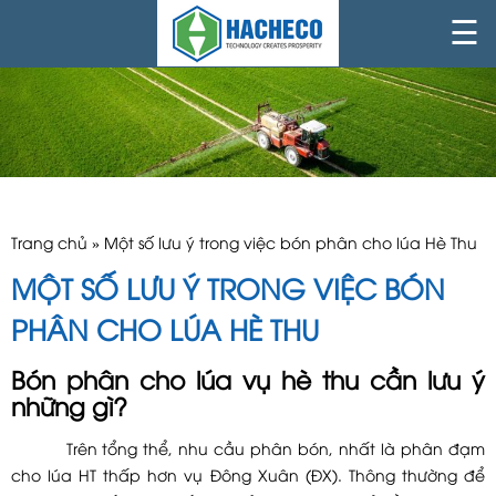
☰
Trang chủ
»
Một số lưu ý trong việc bón phân cho lúa Hè Thu
MỘT SỐ LƯU Ý TRONG VIỆC BÓN
PHÂN CHO LÚA HÈ THU
Bón phân cho lúa vụ hè thu cần lưu ý
những gì?
Trên tổng thể, nhu cầu phân bón, nhất là phân đạm
cho lúa HT thấp hơn vụ Đông Xuân (ĐX). Thông thường để