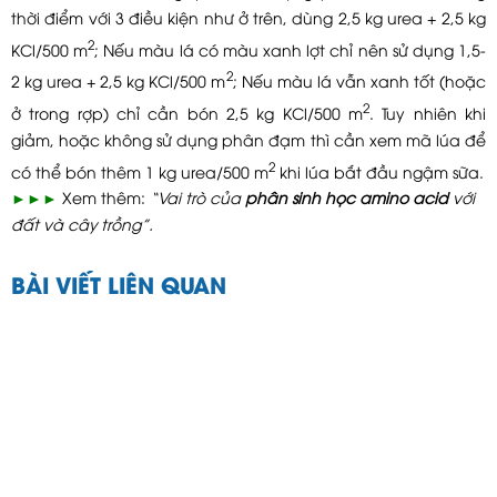
thời điểm với 3 điều kiện như ở trên, dùng 2,5 kg urea + 2,5 kg
2
KCl/500 m
; Nếu màu lá có màu xanh lợt chỉ nên sử dụng 1,5-
2
2 kg urea + 2,5 kg KCl/500 m
; Nếu màu lá vẫn xanh tốt (hoặc
2
ở trong rợp) chỉ cần bón 2,5 kg KCl/500 m
. Tuy nhiên khi
giảm, hoặc không sử dụng phân đạm thì cần xem mã lúa để
2
có thể bón thêm 1 kg urea/500 m
khi lúa bắt đầu ngậm sữa.
►►►
Xem thêm:
“Vai trò của
phân sinh học amino acid
với
đất và cây trồng”.
BÀI VIẾT LIÊN QUAN