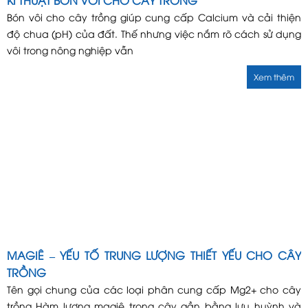
KĨ THUẬT BÓN VÔI CHO CÂY TRỒNG
Bón vôi cho cây trồng giúp cung cấp Calcium và cải thiện
độ chua (pH) của đất. Thế nhưng việc nắm rõ cách sử dụng
vôi trong nông nghiệp vẫn
Xem thêm
MAGIÊ – YẾU TỐ TRUNG LƯỢNG THIẾT YẾU CHO CÂY
TRỒNG
Tên gọi chung của các loại phân cung cấp Mg2+ cho cây
trồng Hàm lượng magiê trong cây gần bằng lưu huỳnh và