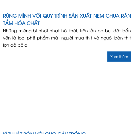
RÙNG MÌNH VỚI QUY TRÌNH SẢN XUẤT NEM CHUA RÁN
TẨM HÓA CHẤT
Những miếng bì nhợt nhạt hôi thối, trộn lẫn cả bụi đất bẩn
vốn là loại phế phẩm mà người mua thịt và người bán thịt
lợn đã bỏ đi
Xem thêm