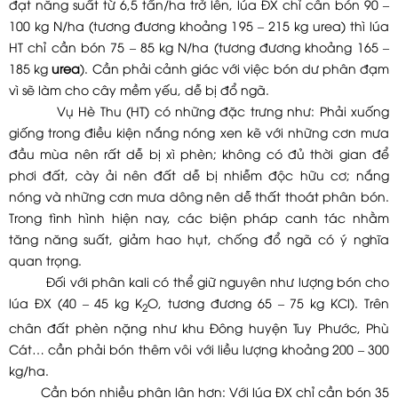
đạt năng suất từ 6,5 tấn/ha trở lên, lúa ĐX chỉ cần bón 90 –
100 kg N/ha (tương đương khoảng 195 – 215 kg urea) thì lúa
HT chỉ cần bón 75 – 85 kg N/ha (tương đương khoảng 165 –
185 kg
urea
). Cần phải cảnh giác với việc bón dư phân đạm
vì sẽ làm cho cây mềm yếu, dễ bị đổ ngã.
Vụ Hè Thu (HT) có những đặc trưng như: Phải xuống
giống trong điều kiện nắng nóng xen kẽ với những cơn mưa
đầu mùa nên rất dễ bị xì phèn; không có đủ thời gian để
phơi đất, cày ải nên đất dễ bị nhiễm độc hữu cơ; nắng
nóng và những cơn mưa dông nên dễ thất thoát phân bón.
Trong tình hình hiện nay, các biện pháp canh tác nhằm
tăng năng suất, giảm hao hụt, chống đổ ngã có ý nghĩa
quan trọng.
Đối với phân kali có thể giữ nguyên như lượng bón cho
lúa ĐX (40 – 45 kg K
O, tương đương 65 – 75 kg KCl). Trên
2
chân đất phèn nặng như khu Đông huyện Tuy Phước, Phù
Cát… cần phải bón thêm vôi với liều lượng khoảng 200 – 300
kg/ha.
Cần bón nhiều phân lân hơn: Với lúa ĐX chỉ cần bón 35